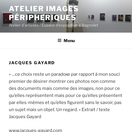
Aller
ATELIER IMAGES
au
PÉRIPHERIQUES
contenu
principal
Atelier d'artistes / Espace d'exposition à Bagnolet
Menu
JACQUES GAYARD
« …ce choix reste un paradoxe par rapport à mon souci
premier de désirer montrer ces photos non comme
des documents mais comme des images, non pour ce
qu’elles représentent mais pour ce qu’elles présentent
par elles-mêmes et qu’elles figurent sans le savoir, pas
un sujet mais un objet. Un regard. » Extrait / texte
Jacques Gayard
www.jacques-gayard.com